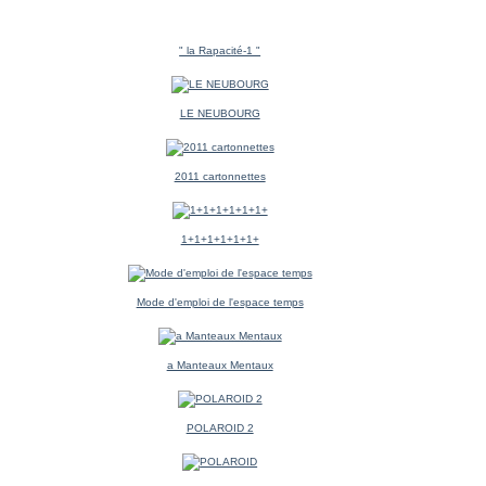
" la Rapacité-1 "
LE NEUBOURG
2011 cartonnettes
1+1+1+1+1+1+
Mode d'emploi de l'espace temps
a Manteaux Mentaux
POLAROID 2